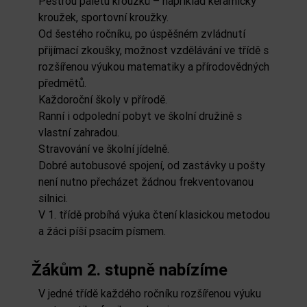
Pestrou paletu kroužků – například keramický
kroužek, sportovní kroužky.
Od šestého ročníku, po úspěšném zvládnutí
přijímací zkoušky, možnost vzdělávání ve třídě s
rozšířenou výukou matematiky a přírodovědných
předmětů.
Každoroční školy v přírodě.
Ranní i odpolední pobyt ve školní družině s
vlastní zahradou.
Stravování ve školní jídelně.
Dobré autobusové spojení, od zastávky u pošty
není nutno přecházet žádnou frekventovanou
silnici.
V 1. třídě probíhá výuka čtení klasickou metodou
a žáci píší psacím písmem.
Žákům 2. stupně nabízíme
V jedné třídě každého ročníku rozšířenou výuku