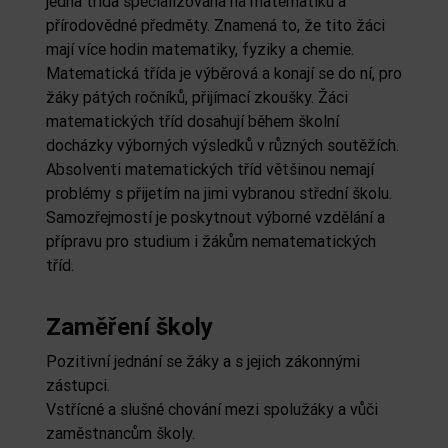
jedna třída specializovaná na matematiku a
přírodovědné předměty. Znamená to, že tito žáci
mají více hodin matematiky, fyziky a chemie.
Matematická třída je výběrová a konají se do ní, pro
žáky pátých ročníků, přijímací zkoušky. Žáci
matematických tříd dosahují během školní
docházky výborných výsledků v různých soutěžích.
Absolventi matematických tříd většinou nemají
problémy s přijetím na jimi vybranou střední školu.
Samozřejmostí je poskytnout výborné vzdělání a
přípravu pro studium i žákům nematematických
tříd.
Zaměření školy
Pozitivní jednání se žáky a s jejich zákonnými
zástupci.
Vstřícné a slušné chování mezi spolužáky a vůči
zaměstnancům školy.