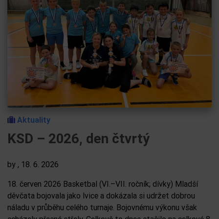
Aktuality
KSD – 2026, den čtvrtý
by
, 18. 6. 2026
18. červen 2026 Basketbal (VI.–VII. ročník; dívky) Mladší
děvčata bojovala jako lvice a dokázala si udržet dobrou
náladu v průběhu celého turnaje. Bojovnému výkonu však
scházely přesné střely. Celkově to dnes stačilo na celkové 8.