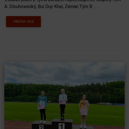
A: Dlouhoweský, Bui Duy Khai, Zeman.Tým B: …
PŘEČÍST VÍCE