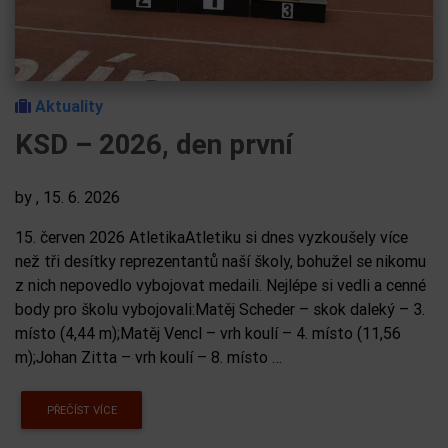
Aktuality
KSD – 2026, den první
by
, 15. 6. 2026
15. červen 2026 AtletikaAtletiku si dnes vyzkoušely více
než tři desítky reprezentantů naší školy, bohužel se nikomu
z nich nepovedlo vybojovat medaili. Nejlépe si vedli a cenné
body pro školu vybojovali:Matěj Scheder – skok daleký – 3.
místo (4,44 m);Matěj Vencl – vrh koulí – 4. místo (11,56
m);Johan Zitta – vrh koulí – 8. místo …
PŘEČÍST VÍCE