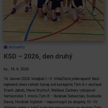
Aktuality
KSD – 2026, den druhý
by
, 16. 6. 2026
16. červen 2026 Volejbal I.–II. třídaZlaté překvapení! Naši
nejmenší dnes vyhráli turnaj své kategorie.Tým A v sestavě
Stach Jakub, Havel Kryštof, Wallace Zachary vybojoval
fantastické 1. místo.Tým B – Bulánek Sebastián, Svoboda
David, Horáček Vojtěch – nepostoupil ze skupiny. III.–IV.
třídaAni jeden z týmů bohužel nepostoupil ze skupiny.Tým