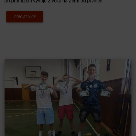
při prohlížení vývoje života na Zemi od prvních …
PŘEČÍST VÍCE