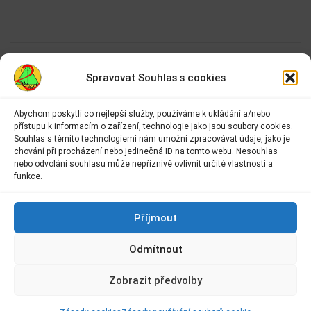
…
Next
1
2
3
89
»
Spravovat Souhlas s cookies
Abychom poskytli co nejlepší služby, používáme k ukládání a/nebo
přístupu k informacím o zařízení, technologie jako jsou soubory cookies.
Adresa:
Souhlas s těmito technologiemi nám umožní zpracovávat údaje, jako je
Základní škola Kolín II.
chování při procházení nebo jedinečná ID na tomto webu. Nesouhlas
Kmochova 943
nebo odvolání souhlasu může nepříznivě ovlivnit určité vlastnosti a
Kolín II
funkce.
280 02 Kolín 2
Kontakt:
Příjmout
E-mail:
info@2zskolin.cz
Odmítnout
Telefon:
321 722 433
–
kancelář
Zobrazit předvolby
IČ:
48663638