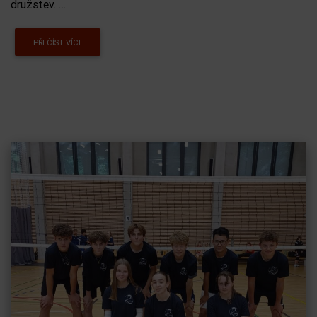
družstev. …
PŘEČÍST VÍCE