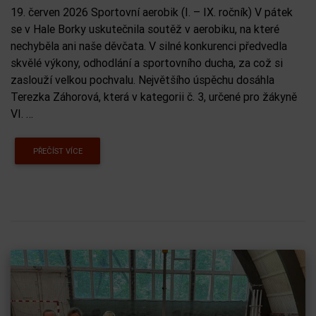
19. červen 2026 Sportovní aerobik (I. – IX. ročník) V pátek
se v Hale Borky uskutečnila soutěž v aerobiku, na které
nechyběla ani naše děvčata. V silné konkurenci předvedla
skvělé výkony, odhodlání a sportovního ducha, za což si
zaslouží velkou pochvalu. Největšího úspěchu dosáhla
Terezka Záhorová, která v kategorii č. 3, určené pro žákyně
VI. …
PŘEČÍST VÍCE