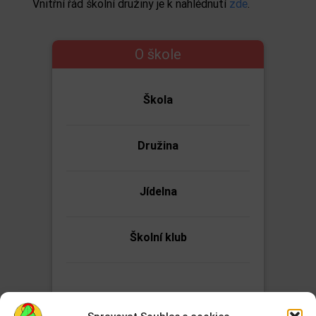
Vnitřní řád školní družiny je k nahlédnutí
zde
.
O škole
Škola
Družina
Jídelna
Školní klub