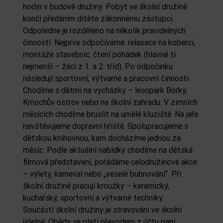
hodin v budově družiny. Pobyt ve školní družině
končí předáním dítěte zákonnému zástupci.
Odpoledne je rozděleno na několik pravidelných
činností. Nejprve odpočíváme: relaxace na koberci,
montáže stavebnic, čtení pohádek (hlavně ti
nejmenší – žáci z 1. a 2. tříd). Po odpočinku
následují sportovní, výtvarné a pracovní činnosti.
Chodíme s dětmi na vycházky – lesopark Borky,
Kmochův ostrov nebo na školní zahradu. V zimních
měsících chodíme bruslit na umělé kluziště. Na jaře
navštěvujeme dopravní hřiště. Spolupracujeme s
dětskou knihovnou, kam docházíme jednou za
měsíc. Podle aktuální nabídky chodíme na dětská
filmová představení, pořádáme celodružinové akce
– výlety, karneval nebo „veselé bubnování“. Při
školní družině pracují kroužky – keramický,
kuchařský, sportovní a výtvarné techniky.
Součástí školní družiny je stravování ve školní
jídelně. Obědy se platí převodem z účtu paní