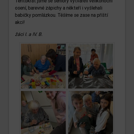
Tentokrát jsme se seniory vytvářeli velikonoční
osení, barevné zápichy a někteří i vyšlehali
babičky pomlázkou. Těšíme se zase na příští
akci!
žáci I. a IV. B.