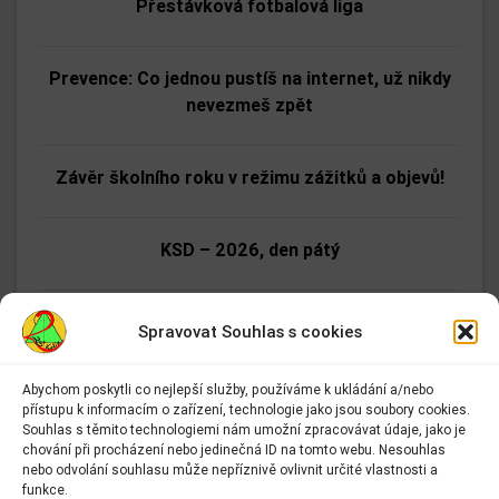
Přestávková fotbalová liga
Prevence: Co jednou pustíš na internet, už nikdy
nevezmeš zpět
Závěr školního roku v režimu zážitků a objevů!
KSD – 2026, den pátý
KSD – 2026, den čtvrtý
Spravovat Souhlas s cookies
Abychom poskytli co nejlepší služby, používáme k ukládání a/nebo
KSD – 2026, den třetí
přístupu k informacím o zařízení, technologie jako jsou soubory cookies.
Adresa:
Souhlas s těmito technologiemi nám umožní zpracovávat údaje, jako je
Základní škola Kolín II.
chování při procházení nebo jedinečná ID na tomto webu. Nesouhlas
KSD – 2026, den druhý
Kmochova 943
nebo odvolání souhlasu může nepříznivě ovlivnit určité vlastnosti a
Kolín II
funkce.