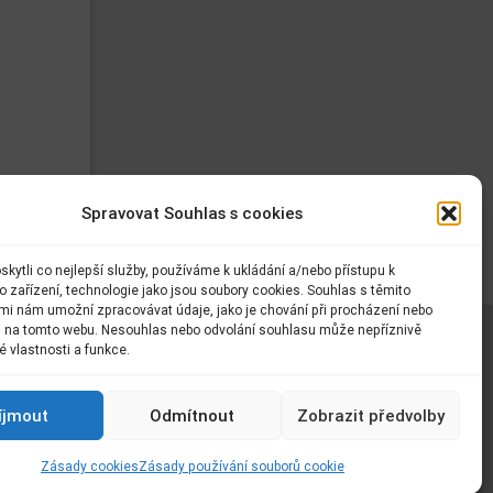
Pasování na čtenáře
Den dětí
Bradavická škola v přírodě (III a IV.
Spravovat Souhlas s cookies
A)
kytli co nejlepší služby, používáme k ukládání a/nebo přístupu k
 zařízení, technologie jako jsou soubory cookies. Souhlas s těmito
Škola v přírodě
mi nám umožní zpracovávat údaje, jako je chování při procházení nebo
D na tomto webu. Nesouhlas nebo odvolání souhlasu může nepříznivě
té vlastnosti a funkce.
Třídní výlet IX. B
celář
íjmout
Odmítnout
Zobrazit předvolby
McDonald‘s Cup se nám opět
Zásady cookies
Zásady používání souborů cookie
vydařil