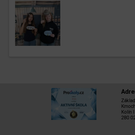
Adre
Základn
Kmoch
Kolín I
280 02