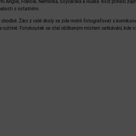
iemi Anglie, Francie, Německa, Švýcarska a Ruska. Kvíz přinesl zaj
alosti s ostatními.
í chodbě. Žáci z celé školy se zde mohli fotografovat s komikso
a ruštině. Fotokoutek se stal oblíbeným místem setkávání, kde v