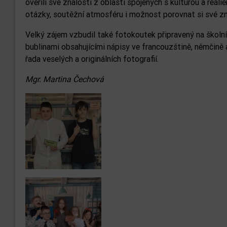
ověřili své znalosti z oblastí spojených s kulturou a reál
otázky, soutěžní atmosféru i možnost porovnat si své zn
Velký zájem vzbudil také fotokoutek připravený na školn
bublinami obsahujícími nápisy ve francouzštině, němčině 
řada veselých a originálních fotografií.
Mgr. Martina Čechová