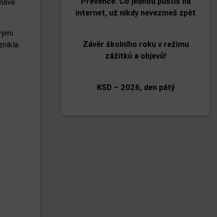
Prevence: Co jednou pustíš na
ímavé
internet, už nikdy nevezmeš zpět
vými
Závěr školního roku v režimu
znikla
zážitků a objevů!
KSD – 2026, den pátý
KSD – 2026, den čtvrtý
KSD – 2026, den třetí
KSD – 2026, den druhý
KSD – 2026, den první