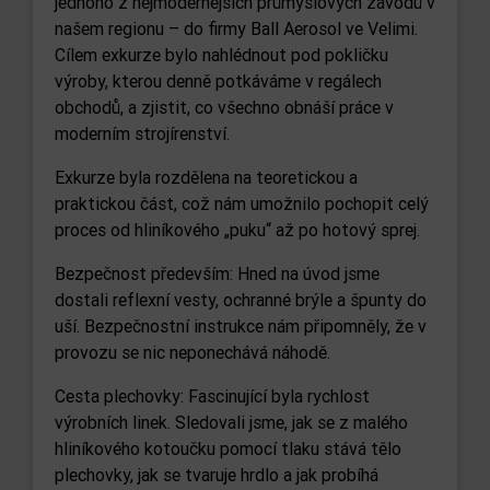
jednoho z nejmodernějších průmyslových závodů v
našem regionu – do firmy Ball Aerosol ve Velimi.
Cílem exkurze bylo nahlédnout pod pokličku
výroby, kterou denně potkáváme v regálech
obchodů, a zjistit, co všechno obnáší práce v
moderním strojírenství.
Exkurze byla rozdělena na teoretickou a
praktickou část, což nám umožnilo pochopit celý
proces od hliníkového „puku“ až po hotový sprej.
Bezpečnost především: Hned na úvod jsme
dostali reflexní vesty, ochranné brýle a špunty do
uší. Bezpečnostní instrukce nám připomněly, že v
provozu se nic neponechává náhodě.
Cesta plechovky: Fascinující byla rychlost
výrobních linek. Sledovali jsme, jak se z malého
hliníkového kotoučku pomocí tlaku stává tělo
plechovky, jak se tvaruje hrdlo a jak probíhá