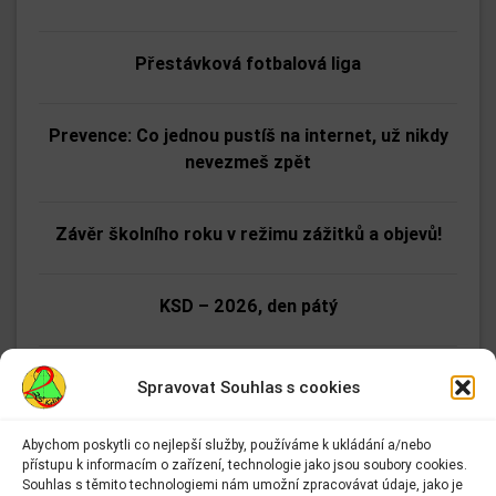
Přestávková fotbalová liga
Prevence: Co jednou pustíš na internet, už nikdy
nevezmeš zpět
Závěr školního roku v režimu zážitků a objevů!
KSD – 2026, den pátý
KSD – 2026, den čtvrtý
Spravovat Souhlas s cookies
Abychom poskytli co nejlepší služby, používáme k ukládání a/nebo
KSD – 2026, den třetí
přístupu k informacím o zařízení, technologie jako jsou soubory cookies.
Adresa:
Souhlas s těmito technologiemi nám umožní zpracovávat údaje, jako je