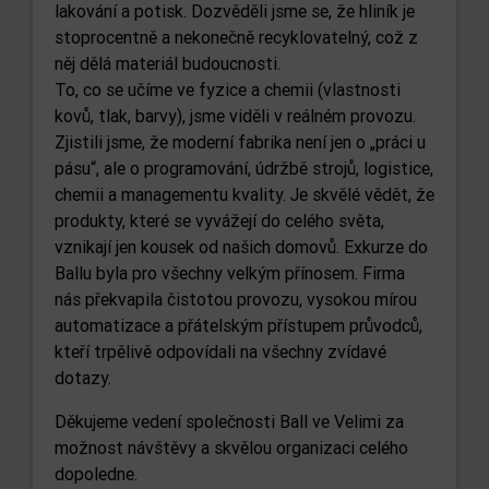
lakování a potisk. Dozvěděli jsme se, že hliník je
stoprocentně a nekonečně recyklovatelný, což z
něj dělá materiál budoucnosti.
To, co se učíme ve fyzice a chemii (vlastnosti
kovů, tlak, barvy), jsme viděli v reálném provozu.
Zjistili jsme, že moderní fabrika není jen o „práci u
pásu“, ale o programování, údržbě strojů, logistice,
chemii a managementu kvality. Je skvělé vědět, že
produkty, které se vyvážejí do celého světa,
vznikají jen kousek od našich domovů. Exkurze do
Ballu byla pro všechny velkým přínosem. Firma
nás překvapila čistotou provozu, vysokou mírou
automatizace a přátelským přístupem průvodců,
kteří trpělivě odpovídali na všechny zvídavé
dotazy.
Děkujeme vedení společnosti Ball ve Velimi za
možnost návštěvy a skvělou organizaci celého
dopoledne.