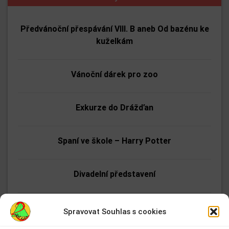
Předvánoční přespávání VIII. B aneb Od bazénu ke
kuželkám
Vánoční dárek pro zoo
Exkurze do Drážďan
Spaní ve škole – Harry Potter
Divadelní představení
Vánoční koncerty Dvojky
Spravovat Souhlas s cookies