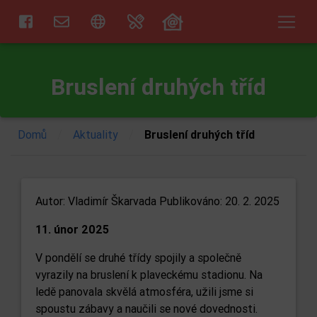
Bruslení druhých tříd
/
/
Domů
Aktuality
Bruslení druhých tříd
Autor:
Vladimír Škarvada
Publikováno: 20. 2. 2025
11. únor 2025
V pondělí se druhé třídy spojily a společně
vyrazily na bruslení k plaveckému stadionu. Na
ledě panovala skvělá atmosféra, užili jsme si
spoustu zábavy a naučili se nové dovednosti.