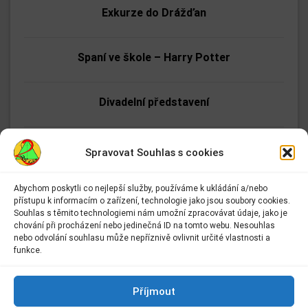
Exkurze do Drážďan
Spaní ve škole – Harry Potter
Divadelní představení
Vánoční koncerty Dvojky
Spravovat Souhlas s cookies
Abychom poskytli co nejlepší služby, používáme k ukládání a/nebo
Vánoční zpívání v domově pro seniory
přístupu k informacím o zařízení, technologie jako jsou soubory cookies.
Adresa:
Souhlas s těmito technologiemi nám umožní zpracovávat údaje, jako je
Základní škola Kolín II.
chování při procházení nebo jedinečná ID na tomto webu. Nesouhlas
Přírodovědná exkurze VI. ročníku za tajemstvím
Kmochova 943
nebo odvolání souhlasu může nepříznivě ovlivnit určité vlastnosti a
Kolín II
funkce.
fotosyntézy
280 02 Kolín 2
Kontakt:
Příjmout
Stavíkův den profesí na SOŠ stavební Kolín
E-mail:
info@2zskolin.cz