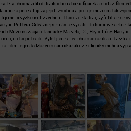
rý za léta shromáždil obdivuhodnou sbírku figurek a soch z filmové
lik práce a péče stojí za jejich výrobou a proč je muzeum tak výji
hli jsme si vyzkoušet zvednout Thorovo kladivo, vyfotit se se s
ryho Pottera. Odvážnější z nás se vydali i do hororové sekce, k
nds Muzeum zaujalo fanoušky Marvelu, DC, Hry o trůny, Harryho 
 něco, co ho potěšilo. Výlet jsme si všichni moc užili a odvezli s
ručí a Film Legends Muzeum nám ukázalo, že i figurky mohou vypr