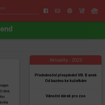
gend
Aktuality - 2025
Předvánoční přespávání VIII. B aneb
Od bazénu ke kuželkám
 nejen
d rána.
Vánoční dárek pro zoo
ého
ávěla