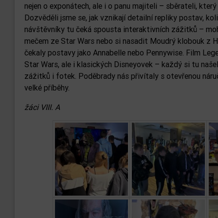
nejen o exponátech, ale i o panu majiteli – sběrateli, kte
Dozvěděli jsme se, jak vznikají detailní repliky postav, ko
návštěvníky tu čeká spousta interaktivních zážitků – mo
mečem ze Star Wars nebo si nasadit Moudrý klobouk z Har
čekaly postavy jako Annabelle nebo Pennywise. Film Lege
Star Wars, ale i klasických Disneyovek – každý si tu našel
zážitků i fotek. Poděbrady nás přivítaly s otevřenou ná
velké příběhy.
žáci VIII. A