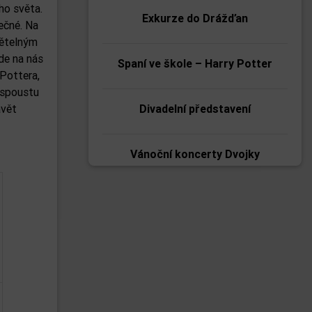
ho světa.
Exkurze do Drážďan
mečné. Na
větelným
de na nás
Spaní ve škole – Harry Potter
Pottera,
i spoustu
ávět
Divadelní představení
Vánoční koncerty Dvojky
Vánoční zpívání v domově pro
seniory
Přírodovědná exkurze VI. ročníku
za tajemstvím fotosyntézy