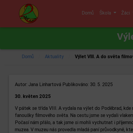
Domů
Škola
Žáci
Výl
/
/
Domů
Aktuality
Výlet VIII. A do světa film
Autor:
Jana Linhartová
Publikováno: 30. 5. 2025
30. květen 2025
V pátek se třída VIII. A vydala na výlet do Poděbrad, kde 
fanoušky filmového světa. Na cestu jsme se vydali vlakem,
Počasí nám přálo, a tak jsme si mohli vychutnat i příjem
muzea. V muzeu nás provedla mladá paní průvodkyně, kte