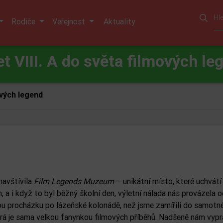
Rodiče
Veřejnost
Aktuality
et VIII. A do světa filmových le
ových legend
navštívila
Film Legends Muzeum
– unikátní místo, které uchvátí
 a i když to byl běžný školní den, výletní nálada nás provázela o
nou procházku po lázeňské kolonádě, než jsme zamířili do samotn
rá je sama velkou fanynkou filmových příběhů. Nadšeně nám vypr