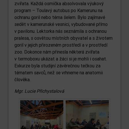
zvířata. Každá osmička absolvovala výukový
program – Toulavý autobus po Kamerunu na
ochranu goril nebo téma šelem. Bylo zajímavé
sedět v kamerunské vesnici, vybudované přímo
v pavilonu. Lektorka nás seznámila s ochranou
pralesa, s osvětou místních obyvatel a s životem
goril v jejich přirozeném prostředí a v prostředí
zoo. Dokonce nám přinesla některá zvířata
v termoboxu ukázat a žáci si je mohli i osahat.
Exkurze byla studijní závěrečnou tečkou za
tématem savců, než se vrhneme na anatomii
člověka.
Mgr. Lucie Přichystalová