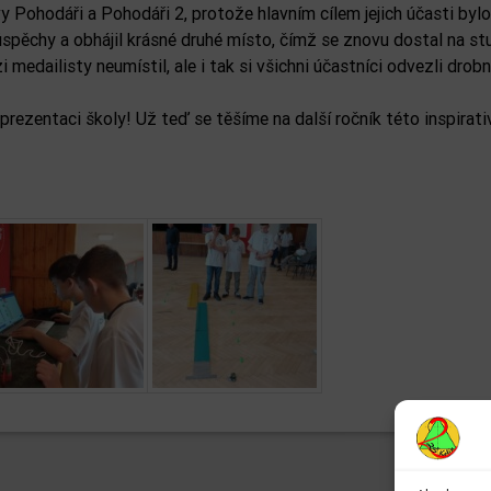
y Pohodáři a Pohodáři 2, protože hlavním cílem jejich účasti byl
spěchy a obhájil krásné druhé místo, čímž se znovu dostal na st
medailisty neumístil, ale i tak si všichni účastníci odvezli drobn
prezentaci školy! Už teď se těšíme na další ročník této inspirati