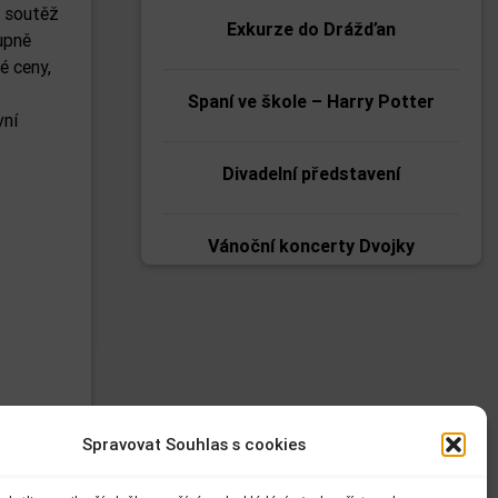
o soutěž
Exkurze do Drážďan
upně
é ceny,
Spaní ve škole – Harry Potter
vní
Divadelní představení
Vánoční koncerty Dvojky
Vánoční zpívání v domově pro
seniory
Přírodovědná exkurze VI. ročníku
za tajemstvím fotosyntézy
Spravovat Souhlas s cookies