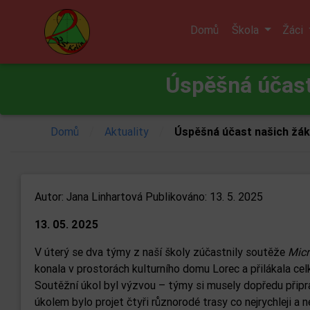
Domů
Škola
Žáci
Úspěšná účast
/
/
Domů
Aktuality
Úspěšná účast našich žáků
Autor:
Jana Linhartová
Publikováno: 13. 5. 2025
13. 05. 2025
V úterý se dva týmy z naší školy zúčastnily soutěže
Micr
konala v prostorách kulturního domu Lorec a přilákala cel
Soutěžní úkol byl výzvou – týmy si musely dopředu připra
úkolem bylo projet čtyři různorodé trasy co nejrychleji a 