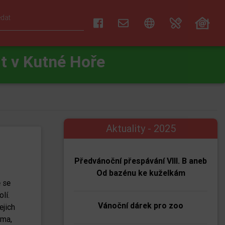
t v Kutné Hoře
Aktuality - 2025
Předvánoční přespávání VIII. B aneb
Od bazénu ke kuželkám
 se
lí.
Vánoční dárek pro zoo
ejich
ůma,