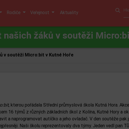
Rodiče
Veřejnost
Aktuality
 našich žáků v soutěži Micro:bi
 v soutěži Micro:bit v Kutné Hoře
o:bit
, kterou pořádala Střední průmyslová škola Kutná Hora. Akce
kem 16 týmů z různých základních škol z Kolína, Kutné Hory a oko
vit a naprogramovat autíčko a jeho ovladač. V den soutěže pak j
nejpřesněji. Naši školu reprezentovaly dva týmy. Jeden vedl pan T