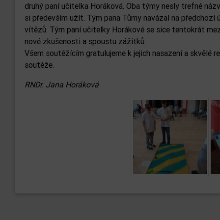
druhý paní učitelka Horáková. Oba týmy nesly trefné názv
si především užít. Tým pana Tůmy navázal na předchozí ú
vítězů. Tým paní učitelky Horákové se sice tentokrát mezi 
nové zkušenosti a spoustu zážitků.
Všem soutěžícím gratulujeme k jejich nasazení a skvělé re
soutěže.
RNDr. Jana Horáková