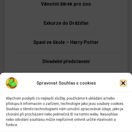
Vánoční dárek pro zoo
Exkurze do Drážďan
Spaní ve škole – Harry Potter
Divadelní představení
Vánoční koncerty Dvojky
Spravovat Souhlas s cookies
Abychom poskytli co nejlepší služby, používáme k ukládání a/nebo
Vánoční zpívání v domově pro seniory
přístupu k informacím o zařízení, technologie jako jsou soubory cookies.
Adresa:
Souhlas s těmito technologiemi nám umožní zpracovávat údaje, jako je
Základní škola Kolín II.
chování při procházení nebo jedinečná ID na tomto webu. Nesouhlas
Přírodovědná exkurze VI. ročníku za tajemstvím
Kmochova 943
nebo odvolání souhlasu může nepříznivě ovlivnit určité vlastnosti a
Kolín II
funkce.
fotosyntézy
280 02 Kolín 2