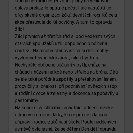
trochu netradičně! Původní plány na venkovní
oslavu překazilo špatné počasí, ale naštěstí se
díky skvělé organizaci žáků devátých ročníků celá
akce přesunula do tělocvičny. A tam to opravdu
žilo!
Žáci prvních až třetích tříd si pod vedením svých
starších spolužáků užili dopoledne plné her a
soutěží. Na mnoha stanovištích si děti mohly
vyzkoušet svou šikovnost, sílu i bystrost.
Nechybělo oblíbené skákání v pytli, chůze na
chůdách, házení na koš nebo střelba na bránu. Děti
se ale také pořádně zapotily u přetahování lanem,
procvičily si znalosti při poznávání zvířecích stop
a třídění ovoce a zeleniny, a dokonce se pobavily u
pantomimy!
Na konci si všichni malí účastníci odnesli sladké
odměny a drobné dárky, které pro ně s láskou
připravili rodiče žáků naší školy. Podle nadšených
úsměvů bylo jasné, že se dětem Den dětí opravdu