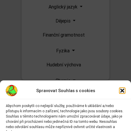
Anglický jazyk
Dějepis
Finanční gramotnost
Fyzika
Hudební výchova
Chemie
Spravovat Souhlas s cookies
Informatika
Abychom poskytli co nejlepší služby, používáme k ukládání a/nebo
Matematika
přístupu k informacím o zařízení, technologie jako jsou soubory cookies.
Adresa:
Souhlas s těmito technologiemi nám umožní zpracovávat údaje, jako je
Základní škola Kolín II.
chování při procházení nebo jedinečná ID na tomto webu. Nesouhlas
Přírodopis
Kmochova 943
nebo odvolání souhlasu může nepříznivě ovlivnit určité vlastnosti a