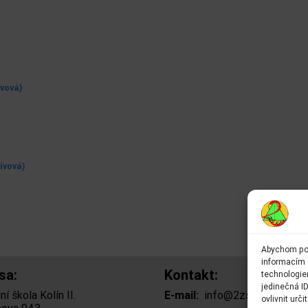
ivová)
ivová)
Abychom pos
informacím o
sa:
Kontakt:
technologie
jedinečná I
í škola Kolín II.
E-mail:
info@2zskolin.cz
ovlivnit urči