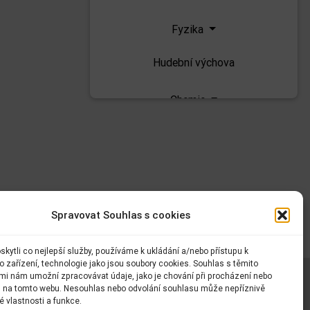
Fyzika
Hudební výchova
Chemie
Informatika
Matematika
Přírodopis
Spravovat Souhlas s cookies
Přírodověda
kytli co nejlepší služby, používáme k ukládání a/nebo přístupu k
 zařízení, technologie jako jsou soubory cookies. Souhlas s těmito
Ruský jazyk
mi nám umožní zpracovávat údaje, jako je chování při procházení nebo
D na tomto webu. Nesouhlas nebo odvolání souhlasu může nepříznivě
té vlastnosti a funkce.
Zeměpis