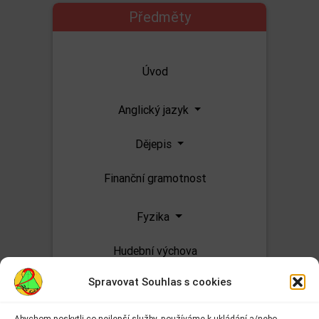
Předměty
Úvod
Anglický jazyk
Dějepis
Finanční gramotnost
Fyzika
Hudební výchova
Spravovat Souhlas s cookies
Chemie
Abychom poskytli co nejlepší služby, používáme k ukládání a/nebo