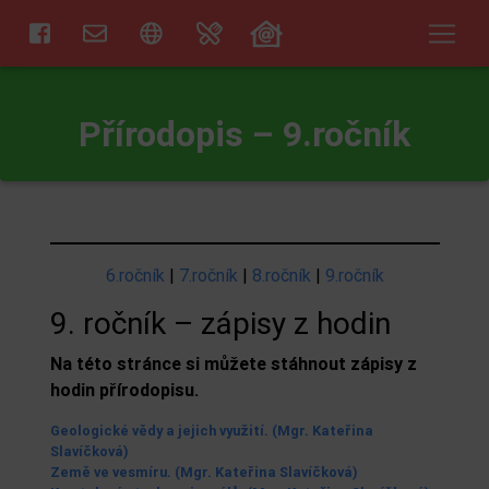
Přírodopis – 9.ročník
6.roční
k
|
7.ročník
|
8.ročník
|
9.ročník
9. ročník – zápisy z hodin
Na této stránce si můžete stáhnout zápisy z
hodin přírodopisu.
Geologické vědy a jejich využití. (Mgr. Kateřina
Slavíčková)
Země ve vesmíru. (Mgr. Kateřina Slavíčková)