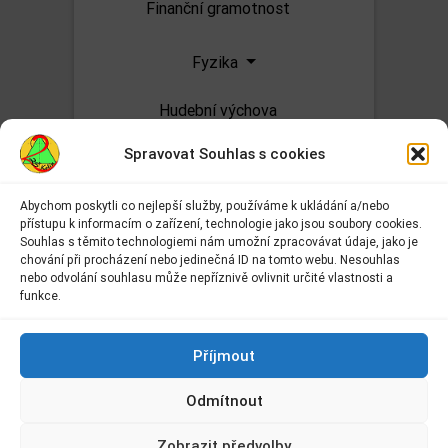
Finanční gramotnost
Fyzika
Hudební výchova
Spravovat Souhlas s cookies
Chemie
Abychom poskytli co nejlepší služby, používáme k ukládání a/nebo
Informatika
přístupu k informacím o zařízení, technologie jako jsou soubory cookies.
Adresa:
Souhlas s těmito technologiemi nám umožní zpracovávat údaje, jako je
Základní škola Kolín II.
Matematika
chování při procházení nebo jedinečná ID na tomto webu. Nesouhlas
Kmochova 943
nebo odvolání souhlasu může nepříznivě ovlivnit určité vlastnosti a
Kolín II
funkce.
Přírodopis
280 02 Kolín 2
Kontakt:
Příjmout
Přírodověda
E-mail:
info@2zskolin.cz
Odmítnout
Telefon:
321 722 433
–
Ruský jazyk
kancelář
Zobrazit předvolby