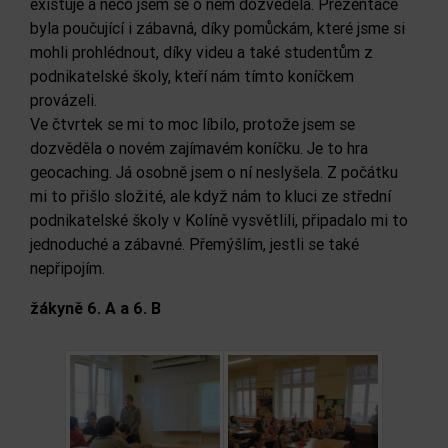
existuje a něco jsem se o něm dozvěděla. Prezentace
byla poučující i zábavná, díky pomůckám, které jsme si
mohli prohlédnout, díky videu a také studentům z
podnikatelské školy, kteří nám tímto koníčkem
provázeli.
Ve čtvrtek se mi to moc líbilo, protože jsem se
dozvěděla o novém zajímavém koníčku. Je to hra
geocaching. Já osobně jsem o ní neslyšela. Z počátku
mi to přišlo složité, ale když nám to kluci ze střední
podnikatelské školy v Kolíně vysvětlili, připadalo mi to
jednoduché a zábavné. Přemýšlím, jestli se také
nepřipojím.
žákyně 6. A a 6. B