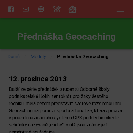
Přednáška Geocaching
/
/
Domů
Moduly
Přednáška Geocaching
12. prosince 2013
Další ze série přednášek studentů Odborné školy
podnikatelské Kolín, tentokrát pro žáky šestého
ročníku, měla dětem představit světově rozšířenou hru
Geocaching na pomezí sportu a turistiky, která spočívá
v použití navigačního systému GPS při hledání skryté
schránky nazývané „cache“, o níž jsou známy její
zeměpisné souřadnice.