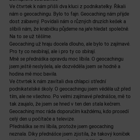
Ve čtvrtek k nám přišli dva kluci z podnikatelky. Říkali
nám o geocachingu. Bylo to fajn. Geocaching nám přijde
dost zábavný. Povídali nám o různých druzích kešek a
slíbili nám, že krabičku půjdeme na jaře hledat společně.
Na to se už těšíme.
Geocaching už hraju docela dlouho, ale bylo to zajímavé.
Pro ty co nesbírají, ale i pro ty co sbírají.
Mně se přednáška opravdu moc líbila. O geocachingu
jsem ještě neslyšela, ale dozvěděla jsem se hodně a
hodina mě moc bavila.
Ve čtvrtek k nám zavítali dva chlapci střední
podnikatelské školy. O geocachingu jsem věděla už před
tím, ale ne všechno. Po velmi zajímavé přednášce, mě to
tak zaujalo, že jsem se hned v ten den stala kečrem.
Geocaching moc ráda doporučím každému, kdo prosedí
celý den u počítače a televize.
Přednáška se mi líbila, protože jsem geocaching
neznala. Díky přednášce jsem zjistila, že takový koníček