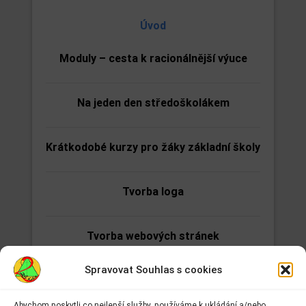
Úvod
Moduly – cesta k racionálnější výuce
Na jeden den středoškolákem
Krátkodobé kurzy pro žáky základní školy
Tvorba loga
Tvorba webových stránek
Spravovat Souhlas s cookies
Testování Google Apps dokumenty
Abychom poskytli co nejlepší služby, používáme k ukládání a/nebo