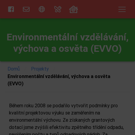
Environmentální vzdělávání,
výchova a osvěta (EVVO)
/
/
Domů
Projekty
Environmentální vzdělávání, výchova a osvěta
(EVVO)
Během roku 2008 se podařilo vytvořit podmínky pro
kvalitní projektovou výuku se zaměřením na
environmentální výchovu. Ze získaných grantových
dotací jsme zvýšili efektivitu zpětného třídění odpadu,
navýšením počtu a typů odpadových nádob. Za