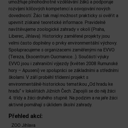
umožňuje plnohodnotné vzdělávání žáků a podporuje
rozvíjení klíčových kompetencí a osvojování nových
dovedností. Žáci tak mají možnost prakticky si ověřit a
upevnit získané teoretické informace. Pravidelně
navštěvujeme zoologické zahrady v okolí (Praha,
Liberec, Jihlava). Historicky zaměřené projekty jsou
velmi často doplněny o prvky environmentální výchovy.
Spolupracujeme s organizacemi zaměřenými na EVVO
(Tereza, Ekocentrum Oucmanice…). Součástí výuky
EVVO jsou i zahraniční výjezdy (květen 2008 Rumunské
hory – Apuseni) ve spolupráci se základními a středními
školami. V září proběhl třídenní projekt s
environmentálně-historickou tematikou „Od hradu ke
hradu“ v lokalitách Jižních Čech. Zapojili se do něj žáci
4. třídy a žáci druhého stupně. Na podzim a na jaře žáci
aktivně pomáhají s úklidem školní zahrady.
Přehled akcí:
ZOO Jihlava