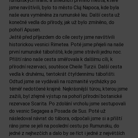
rumunských hranic a shlédnutí prvního města, které
jsme navštívili, bylo to město Cluj Napoca, kde byla
naše eura vyměněna za rumunské leu. Další cesta už
konečně vedla do přírody, jak už bylo zmíněno, do
pohoří Apusen.
Ještě před příjezdem do cíle cesty jsme navštívili
historickou vesnici Rimetea. Poté jsme přejeli na naše
první rumunské tábořiště, kde jsme strávili jednu noc.
Příští ráno naše cesta směřovala k dalšímu cíli, k
přírodní rezervaci, soutěsce Cheile Turzii. Další cesta
vedla k druhému, tentokrát čtyřdennímu tábořišti.
Odtud jsme se vydávali na rozmanité vycházky po
téměř nedotčené krajině. Nejkrásnější túrou, kterou jsme
zažili, byl zřejmě výstup na pohoří přírodní botanické
rezervace Scarita. Po zdolání vrcholu jsme sestupovali
do vesnic Segagea a Posada de Sus. Poté už
následoval návrat do tábora, odpočali jsme si a příští
ráno jsme se jeli na poslední cestu po Rumunsku, do
jedné z nejhezčích a dalo by se říct i jedné z největších