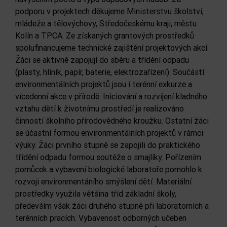
podporu v projektech děkujeme Ministerstvu školství,
mládeže a tělovýchovy, Středočeskému kraji, městu
Kolín a TPCA. Ze získaných grantových prostředků
spolufinancujeme technické zajištění projektových akcí.
Žáci se aktivně zapojují do sběru a třídění odpadu
(plasty, hliník, papír, baterie, elektrozařízení). Součástí
environmentálních projektů jsou i terénní exkurze a
vícedenní akce v přírodě. Iniciování a rozvíjení kladného
vztahu dětí k životnímu prostředí je realizováno
činností školního přírodovědného kroužku. Ostatní žáci
se účastní formou environmentálních projektů v rámci
výuky. Žáci prvního stupně se zapojili do praktického
třídění odpadu formou soutěže o smajlíky. Pořízením
pomůcek a vybavení biologické laboratoře pomohlo k
rozvoji environmentáního smýšlení dětí. Materiální
prostředky využila většina tříd základní školy,
především však žáci druhého stupně při laboratorních a
terénních pracích. Vybavenost odborných učeben