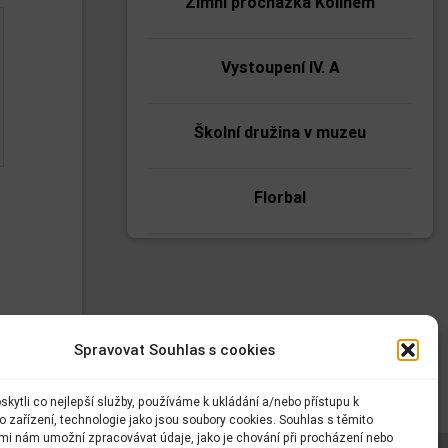
Zimní procházka Kolínem
Vystoupení IV. A
Školní družina v muzeu
Florbal
Čertí odpoledne
Dílny SOŠ stavební Kolín
Spravovat Souhlas s cookies
Mikulášské odpoledne v dětské
kytli co nejlepší služby, používáme k ukládání a/nebo přístupu k
knihovně
 zařízení, technologie jako jsou soubory cookies. Souhlas s těmito
mi nám umožní zpracovávat údaje, jako je chování při procházení nebo