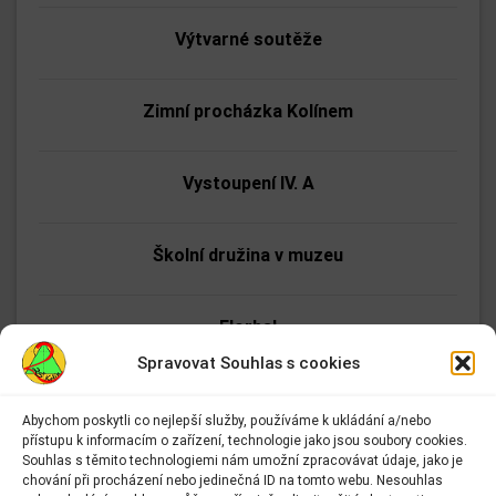
Výtvarné soutěže
Zimní procházka Kolínem
Vystoupení IV. A
Školní družina v muzeu
Florbal
Spravovat Souhlas s cookies
Čertí odpoledne
Abychom poskytli co nejlepší služby, používáme k ukládání a/nebo
přístupu k informacím o zařízení, technologie jako jsou soubory cookies.
Adresa:
Souhlas s těmito technologiemi nám umožní zpracovávat údaje, jako je
Dílny SOŠ stavební Kolín
Základní škola Kolín II.
chování při procházení nebo jedinečná ID na tomto webu. Nesouhlas