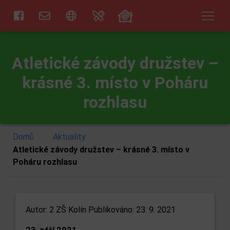
Atletické závody družstev –
krásné 3. místo v Poháru
rozhlasu
/
/
Domů
Aktuality
Atletické závody družstev – krásné 3. místo v
Poháru rozhlasu
Autor:
2 ZŠ Kolín
Publikováno: 23. 9. 2021