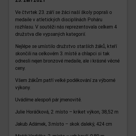
23. září 2021
Ve čtvrtek 23. září se žáci naší školy poprali o
medaile v atletických disciplínách Poháru
rozhlasu. V soutěži nás reprezentovala celkem 4
družstva dle vypsaných kategorií.
Nejlépe se umístilo družstvo starších žáků, kteří
skončili na celkovém 3. místě a chlapci si tak
odnesli nejen bronzové medaile, ale i krásné věcné
ceny.
Všem žákům patří velké poděkování za výborné
výkony.
Uvádíme alespoň pár jmenovitě.
Julie Horáčková, 2. místo – kriket výkon, 38,52 m
Jakub Adámek, 3.místo – skok daleký, 424 cm