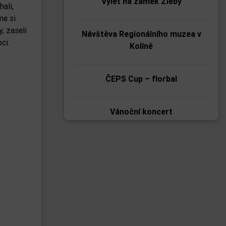
Výlet na zámek Žleby
ali,
me si
, zaseli
Návštěva Regionálního muzea v
ci.
Kolíně
ČEPS Cup – florbal
Vánoční koncert
Zpívání pro seniory
Tmání
Etické dílny