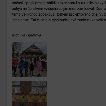
počasí, spojili jsme prohlídku skanzenu i s turistickou v
pohyb na čerstvém vzduchu se jim moc zamlouval. Doufám, 
téma Velikonoc zopakovali během projektového dne. Vytvoři
jsme osení. Také jsme si vyzkoušeli své znalosti ve veliko
Mgr. Iva Hujerová