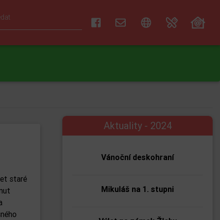
Aktuality - 2024
Vánoční deskohraní
et staré
Mikuláš na 1. stupni
nut
a
sného