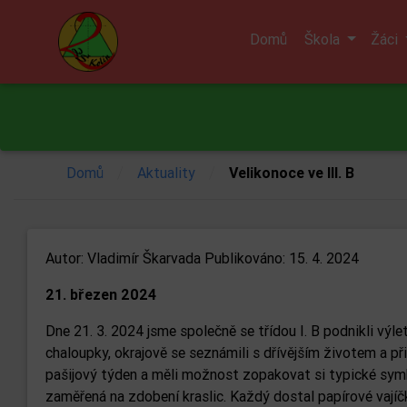
Domů
Škola
Žáci
/
/
Domů
Aktuality
Velikonoce ve III. B
Autor:
Vladimír Škarvada
Publikováno: 15. 4. 2024
21. březen 2024
Dne 21. 3. 2024 jsme společně se třídou I. B podnikli výl
chaloupky, okrajově se seznámili s dřívějším životem a p
pašijový týden a měli možnost zopakovat si typické symbo
zaměřená na zdobení kraslic. Každý dostal papírové vajíč