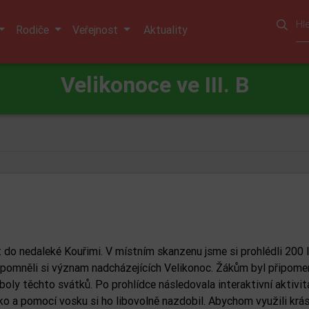
Rodiče
Veřejnost
Aktuality
Velikonoce ve III. B
et do nedaleké Kouřimi. V místním skanzenu jsme si prohlédli 200 l
řipomněli si význam nadcházejících Velikonoc. Žákům byl připome
ly těchto svátků. Po prohlídce následovala interaktivní aktivit
ko a pomocí vosku si ho libovolně nazdobil. Abychom využili krá