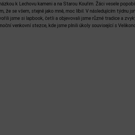
ycházkou k Lechovu kameni a na Starou Kouřim. Žáci vesele popobíh
že se všem, stejně jako mně, moc líbil. V následujícím týdnu js
li jsme si lapbook, četli a objevovali jsme různé tradice a zvyky
noční venkovní stezce, kde jsme plnili úkoly související s Velikono