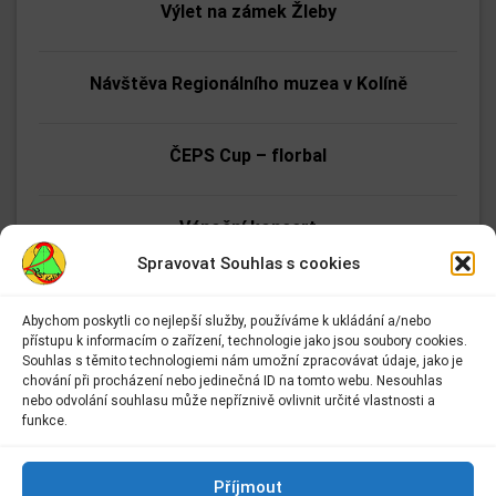
Výlet na zámek Žleby
Návštěva Regionálního muzea v Kolíně
ČEPS Cup – florbal
Vánoční koncert
Spravovat Souhlas s cookies
Zpívání pro seniory
Abychom poskytli co nejlepší služby, používáme k ukládání a/nebo
přístupu k informacím o zařízení, technologie jako jsou soubory cookies.
Adresa:
Souhlas s těmito technologiemi nám umožní zpracovávat údaje, jako je
Tmání
Základní škola Kolín II.
chování při procházení nebo jedinečná ID na tomto webu. Nesouhlas
Kmochova 943
nebo odvolání souhlasu může nepříznivě ovlivnit určité vlastnosti a
Kolín II
funkce.
Etické dílny
280 02 Kolín 2
Kontakt:
Příjmout