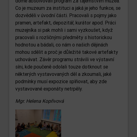
domě absolvovali program Za tajemstvím muzea.
Co je muzeum za instituci a jaká je jeho funkce, se
dozvěděli v úvodní části. Pracovali s pojmy jako
pramen, artefakt, depozitář, kurátor apod. Práci
muzejníka si pak mohli i sami vyzkoušet, když
pracovali s rozličnými předměty s historickou
hodnotou a bádali, co nám o našich dějinách
mohou sdělit a proč je důležité takové artefakty
uchovávat. Závěr programu strávili ve výstavní
síni, kde poučeně odolali touze dotknout se
některých vystavovaných děl a zkoumali, jaké
podmínky musí expozice splňovat, aby zde
vystavované exponáty netrpěly.
Mgr. Helena Kopřivová