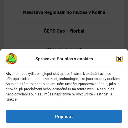
Návštěva Regionálního muzea v Kolíně
ČEPS Cup – florbal
Vánoční koncert
Spravovat Souhlas s cookies
Zpívání pro seniory
Abychom poskytli co nejlepší služby, používáme k ukládání a/nebo
přístupu k informacím o zařízení, technologie jako jsou soubory cookies.
Adresa:
Souhlas s těmito technologiemi nám umožní zpracovávat údaje, jako je
Tmání
Základní škola Kolín II.
chování při procházení nebo jedinečná ID na tomto webu. Nesouhlas
Kmochova 943
nebo odvolání souhlasu může nepříznivě ovlivnit určité vlastnosti a
Kolín II
funkce.
Etické dílny
280 02 Kolín 2
Kontakt:
Příjmout
E-mail:
info@2zskolin.cz
Mikulášské soutěže v tělocvičně