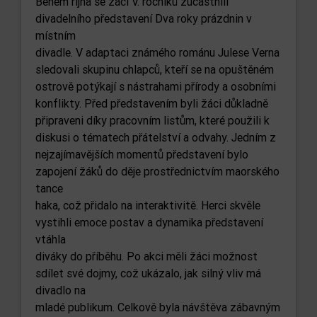
Během října se žáci V. ročníků zúčastnili
divadelního představení Dva roky prázdnin v
místním
divadle. V adaptaci známého románu Julese Verna
sledovali skupinu chlapců, kteří se na opuštěném
ostrově potýkají s nástrahami přírody a osobními
konflikty. Před představením byli žáci důkladně
připraveni díky pracovním listům, které použili k
diskusi o tématech přátelství a odvahy. Jedním z
nejzajímavějších momentů představení bylo
zapojení žáků do děje prostřednictvím maorského
tance
haka, což přidalo na interaktivitě. Herci skvěle
vystihli emoce postav a dynamika představení
vtáhla
diváky do příběhu. Po akci měli žáci možnost
sdílet své dojmy, což ukázalo, jak silný vliv má
divadlo na
mladé publikum. Celkově byla návštěva zábavným