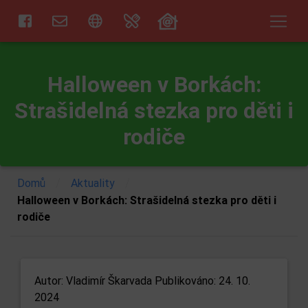
Halloween v Borkách:
Strašidelná stezka pro děti i
rodiče
/
/
Domů
Aktuality
Halloween v Borkách: Strašidelná stezka pro děti i
rodiče
Autor:
Vladimír Škarvada
Publikováno: 24. 10.
2024