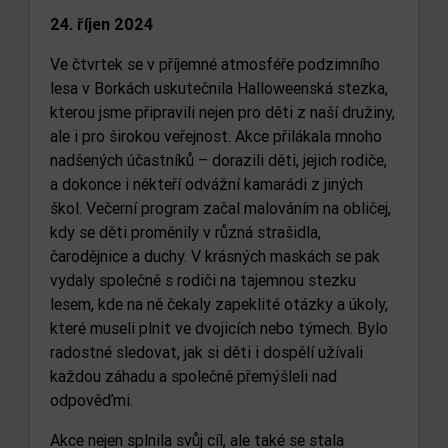
24. říjen 2024
Ve čtvrtek se v příjemné atmosféře podzimního
lesa v Borkách uskutečnila Halloweenská stezka,
kterou jsme připravili nejen pro děti z naší družiny,
ale i pro širokou veřejnost. Akce přilákala mnoho
nadšených účastníků – dorazili děti, jejich rodiče,
a dokonce i někteří odvážní kamarádi z jiných
škol. Večerní program začal malováním na obličej,
kdy se děti proměnily v různá strašidla,
čarodějnice a duchy. V krásných maskách se pak
vydaly společně s rodiči na tajemnou stezku
lesem, kde na ně čekaly zapeklité otázky a úkoly,
které museli plnit ve dvojicích nebo týmech. Bylo
radostné sledovat, jak si děti i dospělí užívali
každou záhadu a společně přemýšleli nad
odpověďmi.
Akce nejen splnila svůj cíl, ale také se stala