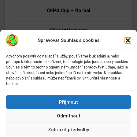
ČEPS Cup – florbal
Vánoční koncert
Spravovat Souhlas s cookies
Zpívání pro seniory
Abychom poskytli co nejlepší služby, používáme k ukládání a/nebo
přístupu k informacím o zařízení, technologie jako jsou soubory cookies.
Adresa:
Souhlas s těmito technologiemi nám umožní zpracovávat údaje, jako je
Tmání
Základní škola Kolín II.
chování při procházení nebo jedinečná ID na tomto webu. Nesouhlas
Kmochova 943
nebo odvolání souhlasu může nepříznivě ovlivnit určité vlastnosti a
Kolín II
funkce.
Etické dílny
280 02 Kolín 2
Kontakt:
Příjmout
E-mail:
info@2zskolin.cz
Mikulášské soutěže v tělocvičně
Odmítnout
Telefon:
321 722 433
–
kancelář
Zobrazit předvolby
Mikuláš v městské knihovně Kolín
IČ:
48663638