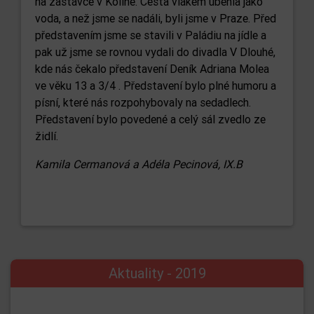
na zastávce v Kolíně. Cesta vlakem uběhla jako
voda, a než jsme se nadáli, byli jsme v Praze. Před
představením jsme se stavili v Paládiu na jídle a
pak už jsme se rovnou vydali do divadla V Dlouhé,
kde nás čekalo představení Deník Adriana Molea
ve věku 13 a 3/4 . Představení bylo plné humoru a
písní, které nás rozpohybovaly na sedadlech.
Představení bylo povedené a celý sál zvedlo ze
židlí.
Kamila Cermanová a Adéla Pecinová, IX.B
Aktuality - 2019