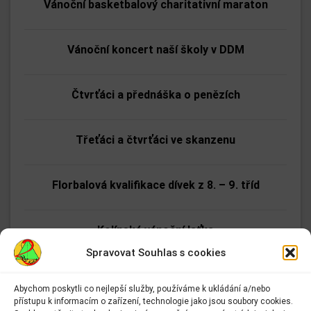
Vánoční basketbalový charitativní maraton
Vánoční koncert naší školy v DDM
Čtvrťáci a přednáška o penězích
Třeťáci a čtvrťáci ve skanzenu
Florbalová kvalifikace dívek z 8. – 9. tříd
Kolínská vánoční laťka
Spravovat Souhlas s cookies
Nejrychlejší páťák
Abychom poskytli co nejlepší služby, používáme k ukládání a/nebo
přístupu k informacím o zařízení, technologie jako jsou soubory cookies.
Adresa: