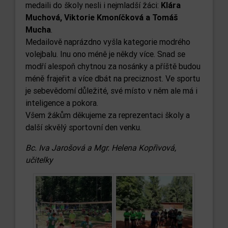
medaili do školy nesli i nejmladší žáci:
Klára
Muchová, Viktorie Kmoníčková a Tomáš
Mucha
.
Medailově naprázdno vyšla kategorie modrého
volejbalu. Inu ono méně je někdy více. Snad se
modří alespoň chytnou za nosánky a příště budou
méně frajeřit a více dbát na preciznost. Ve sportu
je sebevědomí důležité, své místo v něm ale má i
inteligence a pokora.
Všem žákům děkujeme za reprezentaci školy a
další skvělý sportovní den venku.
Bc. Iva Jarošová a Mgr. Helena Kopřivová,
učitelky