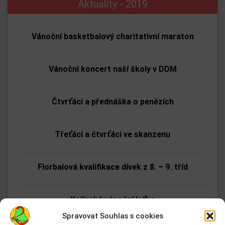
Aktuality - 2019
Vánoční basketbalový charitativní maraton
Vánoční koncert naší školy v DDM
Čtvrťáci a přednáška o penězích
Třeťáci a čtvrťáci ve skanzenu
Florbalová kvalifikace dívek z 8. – 9. tříd
Kolínská vánoční laťka
Spravovat Souhlas s cookies