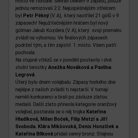
místo ve florbale. Sehráli celkem 9 zápasů, pouze
jednou remizovali 2:2. Nejúspěšnějším střelcem
byl
Petr Pěkný
(V. A), který nastřílel 21 gólů v 9
zápasech! Nejužitečnějším hráčem byl nový
gólman Jakub Kozdera (V. A), který svoji premiéru
zvládl na výbornou. Ve finálových zápasech
podržel tým, a tím zajistil 1. místo. Všem patří
pochvala.
Na stupně vítězů se v pondělí postavily i dvě
stolní tenistky
Anežka Nováková a Pavlína
Legrová
.
Úterý bylo dnem volejbalu. Zápasy horkého dne
nejlépe z našich zvládli ti nejstarší. V turnaji
neměli konkurenci a brali po zásluze zlatou
medaili. Další zlato přinesla kategorie oranžový
volejbal, postarala se o něj trojka
Kateřina
Hladíková, Milan Boček, Filip Metzl a Jiří
Svoboda. Klára Mikšovská, Denis Honzíček a
Kateřina Bílková
přidali cenný bronz. Stejnou