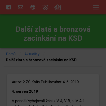
Další zlatá a bronzová
zacinkání na KSD
/
/
Domů
Aktuality
Další zlatá a bronzová zacinkání na KSD
Autor:
2 ZŠ Kolín
Publikováno: 4. 6. 2019
4. červen 2019
V pondělí vybojovali žáci z V. A, V. B, a IV. A 1.