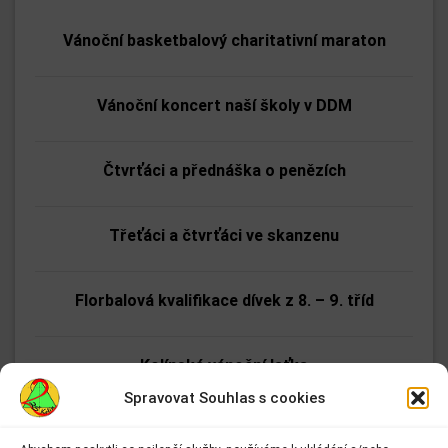
Vánoční basketbalový charitativní maraton
Vánoční koncert naší školy v DDM
Čtvrťáci a přednáška o penězích
Třeťáci a čtvrťáci ve skanzenu
Florbalová kvalifikace dívek z 8. – 9. tříd
Kolínská vánoční laťka
Spravovat Souhlas s cookies
Nejrychlejší páťák