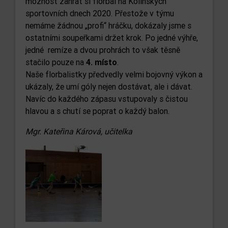
možnost zahrát si florbal na Kolínských
sportovních dnech 2020. Přestože v týmu
nemáme žádnou „profi“ hráčku, dokázaly jsme s
ostatními soupeřkami držet krok. Po jedné výhře,
jedné remíze a dvou prohrách to však těsně
stačilo pouze na
4. místo
.
Naše florbalistky předvedly velmi bojovný výkon a
ukázaly, že umí góly nejen dostávat, ale i dávat.
Navíc do každého zápasu vstupovaly s čistou
hlavou a s chutí se poprat o každý balon.
Mgr. Kateřina Kárová, učitelka