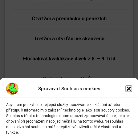
Čtvrťáci a přednáška o penězích
Třeťáci a čtvrťáci ve skanzenu
Florbalová kvalifikace dívek z 8. – 9. tříd
Kolínská vánoční laťka
Spravovat Souhlas s cookies
Nejrychlejší páťák
Abychom poskytli co nejlepší služby, používáme k ukládání a/nebo
přístupu k informacím o zařízení, technologie jako jsou soubory cookies.
Adresa:
Souhlas s těmito technologiemi nám umožní zpracovávat údaje, jako je
Okresní kolo florbalu 1. stupně na ZŠ Lipanská
Základní škola Kolín II.
chování při procházení nebo jedinečná ID na tomto webu. Nesouhlas
Kmochova 943
nebo odvolání souhlasu může nepříznivě ovlivnit určité vlastnosti a
Kolín II
funkce.