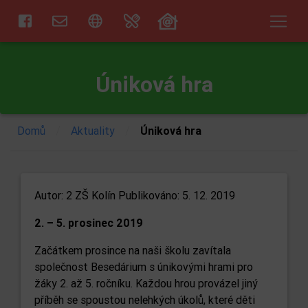
Úniková hra
/
/
Domů
Aktuality
Úniková hra
Autor:
2 ZŠ Kolín
Publikováno: 5. 12. 2019
2. – 5. prosinec 2019
Začátkem prosince na naši školu zavítala
společnost Besedárium s únikovými hrami pro
žáky 2. až 5. ročníku. Každou hrou provázel jiný
příběh se spoustou nelehkých úkolů, které děti