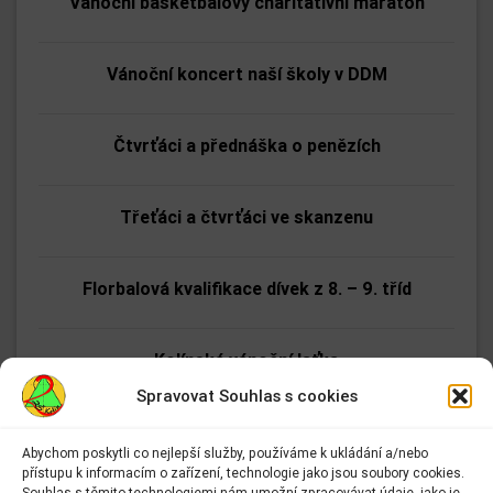
Vánoční basketbalový charitativní maraton
Vánoční koncert naší školy v DDM
Čtvrťáci a přednáška o penězích
Třeťáci a čtvrťáci ve skanzenu
Florbalová kvalifikace dívek z 8. – 9. tříd
Kolínská vánoční laťka
Spravovat Souhlas s cookies
Nejrychlejší páťák
Abychom poskytli co nejlepší služby, používáme k ukládání a/nebo
přístupu k informacím o zařízení, technologie jako jsou soubory cookies.
Adresa:
Souhlas s těmito technologiemi nám umožní zpracovávat údaje, jako je