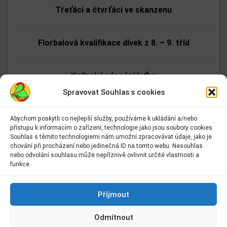
Třeťáci a čtvrťáci ve skanzenu
Florbalová kvalifikace dívek z 8. – 9. tříd
Kolínská vánoční laťka
Spravovat Souhlas s cookies
Nejrychlejší páťák
Abychom poskytli co nejlepší služby, používáme k ukládání a/nebo
přístupu k informacím o zařízení, technologie jako jsou soubory cookies.
Adresa:
Souhlas s těmito technologiemi nám umožní zpracovávat údaje, jako je
Okresní kolo florbalu 1. stupně na ZŠ Lipanská
Základní škola Kolín II.
chování při procházení nebo jedinečná ID na tomto webu. Nesouhlas
Kmochova 943
nebo odvolání souhlasu může nepříznivě ovlivnit určité vlastnosti a
Kolín II
funkce.
Mikuláš v Kmochově ulici
280 02 Kolín 2
Kontakt:
Příjmout
E-mail:
info@2zskolin.cz
Úniková hra
Odmítnout
Telefon:
321 722 433
–