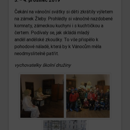
3. – 4. prosinec 2019
Čekání na vánoční svátky si děti zkrátily výletem
na zámek Žleby. Prohlédly si vánočně nazdobené
komnaty, zámeckou kuchyni i s kuchtičkou a
čertem. Podívaly se, jak skládá mladý
anděl andělské zkoušky. To vše přispělo k
pohodové náladě, která by k Vánocům měla
neodmyslitelně patřit.
vychovatelky školní družiny