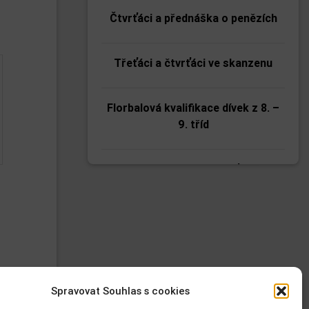
Čtvrťáci a přednáška o penězích
Třeťáci a čtvrťáci ve skanzenu
Florbalová kvalifikace dívek z 8. –
9. tříd
Kolínská vánoční laťka
Nejrychlejší páťák
Okresní kolo florbalu 1. stupně na
ZŠ Lipanská
Spravovat Souhlas s cookies