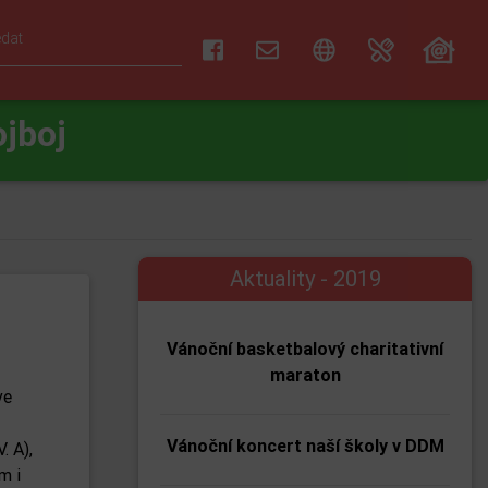
ojboj
Aktuality - 2019
Vánoční basketbalový charitativní
maraton
ve
Vánoční koncert naší školy v DDM
. A),
m i