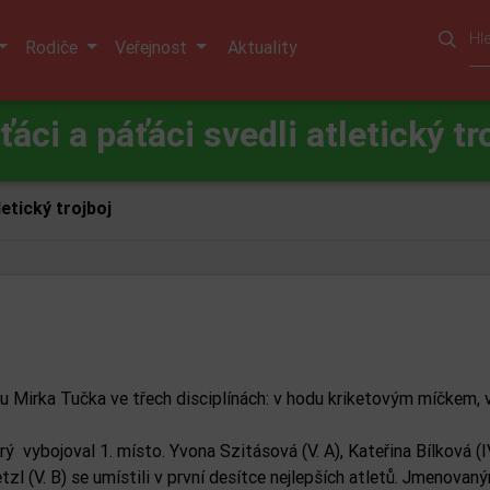
Rodiče
Veřejnost
Aktuality
ťáci a páťáci svedli atletický tr
letický trojboj
nu Mirka Tučka ve třech disciplínách: v hodu kriketovým míčkem, 
 vybojoval 1. místo. Yvona Szitásová (V. A), Kateřina Bílková (IV
tzl (V. B) se umístili v první desítce nejlepších atletů. Jmenovaný