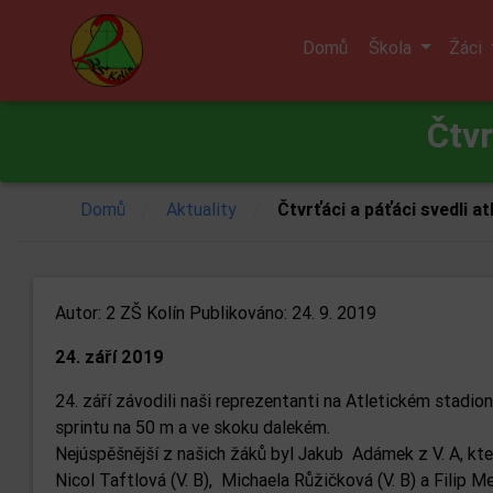
Domů
Škola
Žáci
Čtvr
/
/
Domů
Aktuality
Čtvrťáci a páťáci svedli at
Autor:
2 ZŠ Kolín
Publikováno: 24. 9. 2019
24. září 2019
24. září závodili naši reprezentanti na Atletickém stadio
sprintu na 50 m a ve skoku dalekém.
Nejúspěšnější z našich žáků byl Jakub Adámek z V. A, který
Nicol Taftlová (V. B), Michaela Růžičková (V. B) a Filip Me