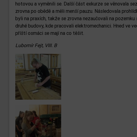
hotovou a vyměnili se. Další část exkurze se věnovala sezn
zrovna po obědě a měli menší pauzu. Následovala prohlídka
byli na praxích, takže se zrovna nezaučovali na pozemku š
druhé budovy, kde pracovali elektromechanici. Hned ve vedl
příští osmáci se mají na co těšit.
Lubomír Fejt, VIII. B