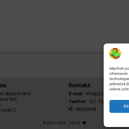
Abychom pos
informacím o
technologie
sa:
Kontakt:
jedinečná I
ovlivnit urči
í škola Kolín II.
E-mail:
info@2zskolin.cz
ova 943
Telefon:
321 722 433
– kan
I
Př
IČ:
48663638
 Kolín 2
© 2018 - 2026
JON.CZ