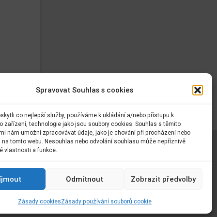
Výlet do automobilky ŠKODA
Světový den laskavosti aneb
laskavost plodí laskavost
Laskavec 2019 v VII. A – napsali o
Spravovat Souhlas s cookies
nás
kytli co nejlepší služby, používáme k ukládání a/nebo přístupu k
 zařízení, technologie jako jsou soubory cookies. Souhlas s těmito
Školní družina v Pohádkovém pekle
mi nám umožní zpracovávat údaje, jako je chování při procházení nebo
D na tomto webu. Nesouhlas nebo odvolání souhlasu může nepříznivě
té vlastnosti a funkce.
Naše škola je barevná
celář
íjmout
Odmítnout
Zobrazit předvolby
Okresní turnaj ve florbale pro 4.- 5.
třídy
Zásady cookies
Zásady používání souborů cookie