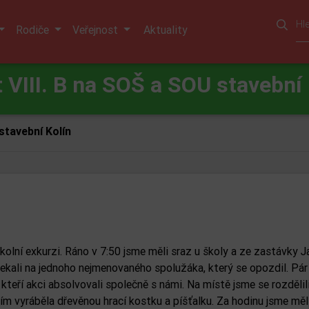
Rodiče
Veřejnost
Aktuality
t VIII. B na SOŠ a SOU stavební 
 stavební Kolín
kolní exkurzi. Ráno v 7:50 jsme měli sraz u školy a ze zastávky J
e čekali na jednoho nejmenovaného spolužáka, který se opozdil. Pá
, kteří akci absolvovali společně s námi. Na místě jsme se rozdělil
itím vyráběla dřevěnou hrací kostku a píšťalku. Za hodinu jsme měl