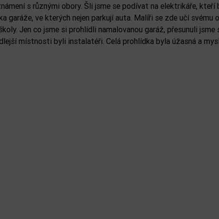
ámení s různými obory. Šli jsme se podívat na elektrikáře, kteří 
 garáže, ve kterých nejen parkují auta. Malíři se zde učí svému o
koly. Jen co jsme si prohlídli namalovanou garáž, přesunuli jsme 
ejší místnosti byli instalatéři. Celá prohlídka byla úžasná a mysl