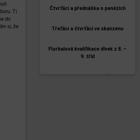
byli
Čtvrťáci a přednáška o penězích
boru. Ti
se do
ím si, že
Třeťáci a čtvrťáci ve skanzenu
Florbalová kvalifikace dívek z 8. –
9. tříd
Kolínská vánoční laťka
Nejrychlejší páťák
Okresní kolo florbalu 1. stupně na
ZŠ Lipanská