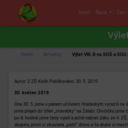
Domů
Škola
Žáci
Výle
/
/
Domů
Aktuality
Výlet VIII. B na SOŠ a SOU
Autor:
2 ZŠ Kolín
Publikováno: 30. 5. 2019
30. květen 2019
Dne 30. 5. jsme s panem učitelem Hradeckým vyrazili na š
jsme přejeli do dílen „stavebky“ na Zálabí. Chviličku jsm
po 8. hodině jsme tedy vyjeli a ještě nabrali žáky ze 4. ZŠ
skupiny, první si zkoušela „pálit“ dřevo a ta druhá si mez