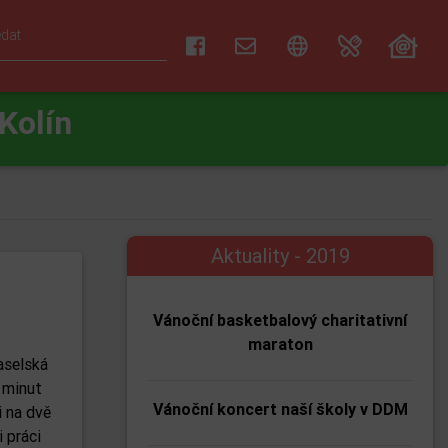
Kolín
Aktuality - 2019
Vánoční basketbalový charitativní
maraton
aselská
r minut
Vánoční koncert naší školy v DDM
i na dvě
i práci