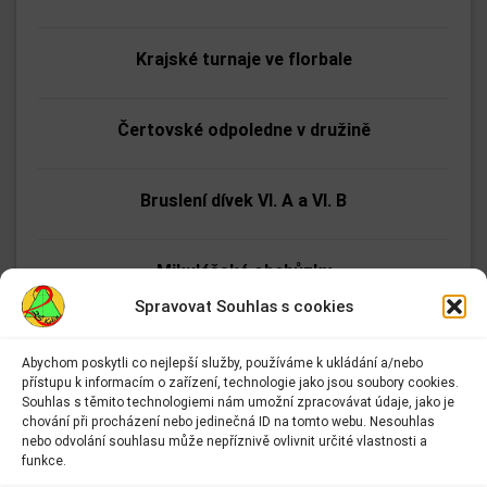
Krajské turnaje ve florbale
Čertovské odpoledne v družině
Bruslení dívek VI. A a VI. B
Mikulášské obchůzky
Spravovat Souhlas s cookies
Jak se dělá zoo (autorské čtení)
Abychom poskytli co nejlepší služby, používáme k ukládání a/nebo
přístupu k informacím o zařízení, technologie jako jsou soubory cookies.
Adresa:
Souhlas s těmito technologiemi nám umožní zpracovávat údaje, jako je
Bruslení dívek z VIII. A a VIII. B
Základní škola Kolín II.
chování při procházení nebo jedinečná ID na tomto webu. Nesouhlas
Kmochova 943
nebo odvolání souhlasu může nepříznivě ovlivnit určité vlastnosti a
Kolín II
funkce.
Florbalové zpravodajství
280 02 Kolín 2