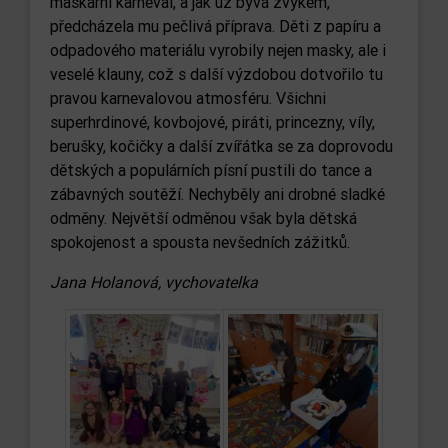
maškarní karneval, a jak už bývá zvykem,
předcházela mu pečlivá příprava. Děti z papíru a
odpadového materiálu vyrobily nejen masky, ale i
veselé klauny, což s další výzdobou dotvořilo tu
pravou karnevalovou atmosféru. Všichni
superhrdinové, kovbojové, piráti, princezny, víly,
berušky, kočičky a další zvířátka se za doprovodu
dětských a populárních písní pustili do tance a
zábavných soutěží. Nechyběly ani drobné sladké
odměny. Největší odměnou však byla dětská
spokojenost a spousta nevšedních zážitků.
Jana Holanová, vychovatelka