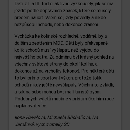
Děti z I. a III. tříd si aktivně vyzkoušely, jak se má
jezdit podle dopravních značek, které se musely
předem naučit. Všem se jízdy povedly a nikdo
nezpůsobil nehodu, nebo dokonce zranění.
Vycházka ke kolínské rozhledně, vodárně, byla
dalším zpestřením MDD. Děti byly překvapené,
kolik schodů musí vyšlapat, než vyjdou do
nejvyššího patra. Za odměnu byl krásný pohled na
všechny světové strany do okolí Kolína, a
dokonce až na vrcholky Krkonoš. Pro některé děti
to byl přímo sportovní výkon, protože tolik
schodů nikdy ještě nevyšlapaly. Všichni to zvládli,
a tak na sebe mohou být malí turisté pyšní.
Podobných výletů musíme v příštím školním roce
naplánovat více.
Ilona Havelová, Michaela Břicháčová, Iva
Jarošová, vychovatelky ŠD