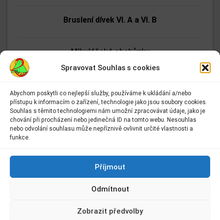
Bruslení dívek VI. A a VI. B
Mikulášské obchůzky
Spravovat Souhlas s cookies
Jak se dělá zoo (autorské čtení)
Abychom poskytli co nejlepší služby, používáme k ukládání a/nebo
přístupu k informacím o zařízení, technologie jako jsou soubory cookies.
Adresa:
Souhlas s těmito technologiemi nám umožní zpracovávat údaje, jako je
Bruslení dívek z VIII. A a VIII. B
Základní škola Kolín II.
chování při procházení nebo jedinečná ID na tomto webu. Nesouhlas
Kmochova 943
nebo odvolání souhlasu může nepříznivě ovlivnit určité vlastnosti a
Kolín II
funkce.
Florbalové zpravodajství
280 02 Kolín 2
Kontakt:
Příjmout
E-mail:
info@2zskolin.cz
Víceboj základních škol
Odmítnout
Telefon:
321 722 433
–
kancelář
Zobrazit předvolby
Kroužek výtvarné techniky
IČ:
48663638