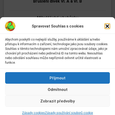
Bruslení dívek VI. A a VI. B
Mikulášské obchůzky
Spravovat Souhlas s cookies
Jak se dělá zoo (autorské čtení)
Abychom poskytli co nejlepší služby, používáme k ukládání a/nebo
přístupu k informacím o zařízení, technologie jako jsou soubory cookies.
Adresa:
Souhlas s těmito technologiemi nám umožní zpracovávat údaje, jako je
Bruslení dívek z VIII. A a VIII. B
Základní škola Kolín II.
chování při procházení nebo jedinečná ID na tomto webu. Nesouhlas
Kmochova 943
nebo odvolání souhlasu může nepříznivě ovlivnit určité vlastnosti a
Kolín II
funkce.
Florbalové zpravodajství
280 02 Kolín 2
Kontakt:
Příjmout
E-mail:
info@2zskolin.cz
Víceboj základních škol
Odmítnout
Telefon:
321 722 433
–
kancelář
Zobrazit předvolby
Kroužek výtvarné techniky
IČ:
48663638
Zásady cookies
Zásady používání souborů cookie
© 2018 - 2026
JON.CZ