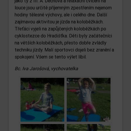
jako ty z III. A. Dechová a relaxační cvičení na
louce jsou určitě příjemným zpestřením nejenom
hodiny tělesné výchovy, ale i celého dne. Další
zajímavou aktivitou je jízda na koloběžkách.
Třeťáci vyjeli na zapůjčených koloběžkách po
cyklostezce do Hradišťka. Děti byly začátečníci
na větších koloběžkách, přesto dobře zvládly
techniku jízdy. Malí sportovci dojeli bez zranění a
spokojení. Všem se tento výlet líbil.
Bc. Iva Jarošová, vychovatelka