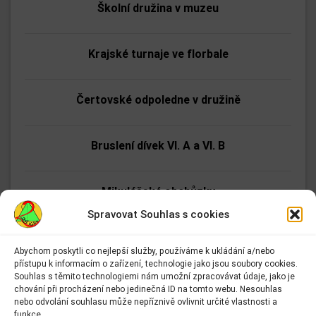
Školní družina v muzeu
Krajské turnaje ve florbale
Čertovské odpoledne v družině
Bruslení dívek VI. A a VI. B
Mikulášské obchůzky
Spravovat Souhlas s cookies
Jak se dělá zoo (autorské čtení)
Abychom poskytli co nejlepší služby, používáme k ukládání a/nebo
přístupu k informacím o zařízení, technologie jako jsou soubory cookies.
Adresa:
Souhlas s těmito technologiemi nám umožní zpracovávat údaje, jako je
Bruslení dívek z VIII. A a VIII. B
Základní škola Kolín II.
chování při procházení nebo jedinečná ID na tomto webu. Nesouhlas
Kmochova 943
nebo odvolání souhlasu může nepříznivě ovlivnit určité vlastnosti a
Kolín II
funkce.