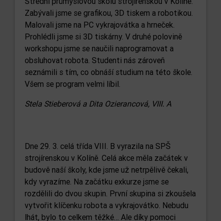
Střední průmyslovou školu strojírenskou v Kolíně.
Zabývali jsme se grafikou, 3D tiskem a robotikou.
Malovali jsme na PC vykrajovátka a hrneček.
Prohlédli jsme si 3D tiskárny. V druhé polovině
workshopu jsme se naučili naprogramovat a
obsluhovat robota. Studenti nás zároveň
seznámili s tím, co obnáší studium na této škole.
Všem se program velmi líbil.
Stela Stieberová a Dita Ozierancová, VIII. A
Dne 29. 3. celá třída VIII. B vyrazila na SPŠ
strojírenskou v Kolíně. Celá akce měla začátek v
budově naší školy, kde jsme už netrpělivě čekali,
kdy vyrazíme. Na začátku exkurze jsme se
rozdělili do dvou skupin. První skupina si zkoušela
vytvořit klíčenku robota a vykrajovátko. Nebudu
lhát, bylo to celkem těžké… Ale díky pomoci