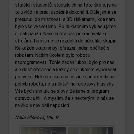
starších studentů, studujících na této škole, jsme
to zvládli a práci úspěšně dokončili. Dále jsme se
přesunuli do místnosti s 3D tiskárnami, kde nám
bylo vše vysvětleno. Po důkladném výkladu jsme
si dali pauzu. Naše cesta pak pokračovala ke
strojům. Tam jsme se rozdělili do několika skupin.
Ke každé skupině byl přiřazen jeden počítač s
robotem. Naším úkolem bylo robota
naprogramovat. Tohle zadání úkolu bylo pro nás
ale dost otevřené a každý se s úkolem vypořádal
po svém. Některá skupina se více soustředila na
pohyb robota, no a někteří na robotovy hlasivky.
Vše bych shrnula se slovy, že jsme si program
opravdu užili. A myslím, že s některými z nás se
na škole neviděli naposled.
Nella Hlebová, VIII. B