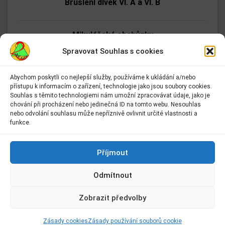
Bruslení dívek VI. A a VI. B
Mikulášské obchůzky
Spravovat Souhlas s cookies
Jak se dělá zoo (autorské čtení)
Abychom poskytli co nejlepší služby, používáme k ukládání a/nebo
přístupu k informacím o zařízení, technologie jako jsou soubory cookies.
Adresa:
Souhlas s těmito technologiemi nám umožní zpracovávat údaje, jako je
Bruslení dívek z VIII. A a VIII. B
Základní škola Kolín II.
chování při procházení nebo jedinečná ID na tomto webu. Nesouhlas
Kmochova 943
nebo odvolání souhlasu může nepříznivě ovlivnit určité vlastnosti a
Kolín II
funkce.
Florbalové zpravodajství
280 02 Kolín 2
Kontakt:
Příjmout
E-mail:
info@2zskolin.cz
Víceboj základních škol
Odmítnout
Telefon:
321 722 433
–
kancelář
Zobrazit předvolby
Kroužek výtvarné techniky
IČ:
48663638
Zásady cookies
Zásady používání souborů cookie
© 2018 - 2026
JON.CZ