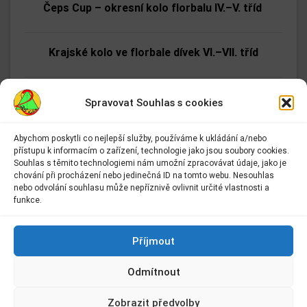
Čeps Cup – okresní kolo florbalu IV.–V. tříd
Krajské kolo ve florbale dívek VI.–VII. tříd
Srdíčka pro charitativní akci „Pomáháme srdcem“
Spravovat Souhlas s cookies
Abychom poskytli co nejlepší služby, používáme k ukládání a/nebo
Světla a svítidla se školní družinou II. A
přístupu k informacím o zařízení, technologie jako jsou soubory cookies.
Adresa:
Souhlas s těmito technologiemi nám umožní zpracovávat údaje, jako je
Základní škola Kolín II.
chování při procházení nebo jedinečná ID na tomto webu. Nesouhlas
Celodružinová akce
Kmochova 943
nebo odvolání souhlasu může nepříznivě ovlivnit určité vlastnosti a
Kolín II
funkce.
280 02 Kolín 2
Výlet školní družiny za Příběhem vánočního
Kontakt:
Příjmout
stromečku
E-mail:
info@2zskolin.cz
Odmítnout
Telefon:
321 722 433
–
kancelář
VI. A, VI. B a VI. C – Etické dílny
Zobrazit předvolby
IČ:
48663638