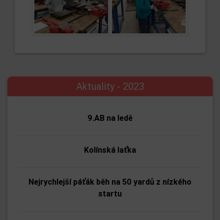
Aktuality - 2023
9.AB na ledě
Kolínská laťka
Nejrychlejší páťák běh na 50 yardů z nízkého
startu