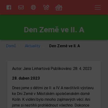
Den Země ve II. A
/
/
Domů
Aktuality
Den Země ve II. A
Autor:
Jana Linhartová
Publikováno: 28. 4. 2023
28. duben 2023
Dnes jsme s dětmi ze II. a IV. A navštívili výstavu
ke Dni Země v Městském společenském domě
Kolín. K vidění bylo mnoho zajímavých věcí. Ani
jsme si nestihli prohlédnout všechno. Dokonce