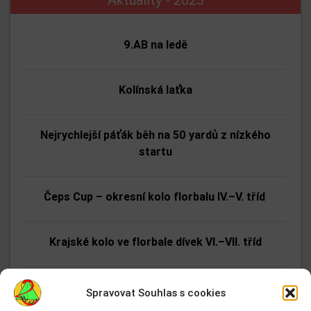
9.AB na ledě
Kolínská laťka
Nejrychlejší páťák běh na 50 yardů z nízkého
startu
Čeps Cup – okresní kolo florbalu IV.–V. tříd
Krajské kolo ve florbale dívek VI.–VII. tříd
Srdíčka pro charitativní akci „Pomáháme srdcem“
Spravovat Souhlas s cookies