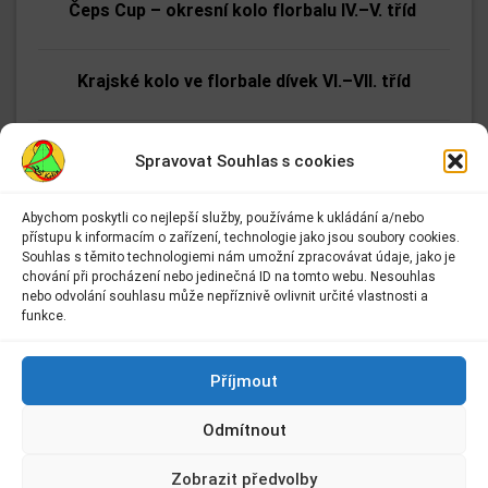
Čeps Cup – okresní kolo florbalu IV.–V. tříd
Krajské kolo ve florbale dívek VI.–VII. tříd
Srdíčka pro charitativní akci „Pomáháme srdcem“
Spravovat Souhlas s cookies
Abychom poskytli co nejlepší služby, používáme k ukládání a/nebo
Světla a svítidla se školní družinou II. A
přístupu k informacím o zařízení, technologie jako jsou soubory cookies.
Adresa:
Souhlas s těmito technologiemi nám umožní zpracovávat údaje, jako je
Základní škola Kolín II.
chování při procházení nebo jedinečná ID na tomto webu. Nesouhlas
Celodružinová akce
Kmochova 943
nebo odvolání souhlasu může nepříznivě ovlivnit určité vlastnosti a
Kolín II
funkce.
280 02 Kolín 2
Výlet školní družiny za Příběhem vánočního
Kontakt:
Příjmout
stromečku
E-mail:
info@2zskolin.cz
Odmítnout
Telefon:
321 722 433
–
kancelář
VI. A, VI. B a VI. C – Etické dílny
Zobrazit předvolby
IČ:
48663638