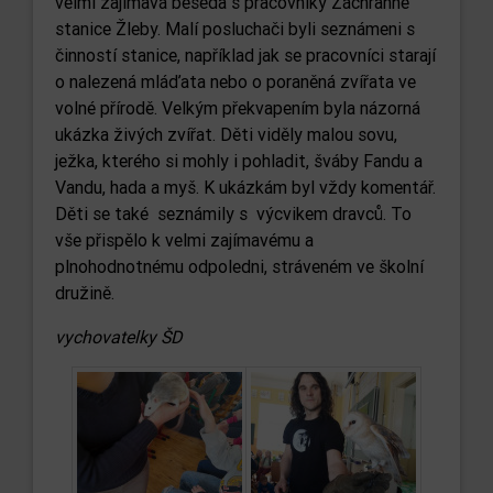
velmi zajímavá beseda s pracovníky Záchranné
stanice Žleby. Malí posluchači byli seznámeni s
činností stanice, například jak se pracovníci starají
o nalezená mláďata nebo o poraněná zvířata ve
volné přírodě. Velkým překvapením byla názorná
ukázka živých zvířat. Děti viděly malou sovu,
ježka, kterého si mohly i pohladit, šváby Fandu a
Vandu, hada a myš. K ukázkám byl vždy komentář.
Děti se také seznámily s výcvikem dravců. To
vše přispělo k velmi zajímavému a
plnohodnotnému odpoledni, stráveném ve školní
družině.
vychovatelky ŠD