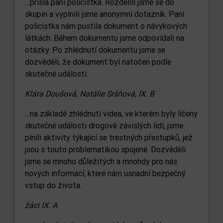
…přišla paní policistka. Rozdělili jsme se do
skupin a vyplnili jsme anonymní dotazník. Paní
policistka nám pustila dokument o návykových
látkách. Během dokumentu jsme odpovídali na
otázky. Po zhlédnutí dokumentu jsme se
dozvěděli, že dokument byl natočen podle
skutečné události.
Klára Doušová, Natálie Sršňová, IX. B
…na základě zhlédnutí videa, ve kterém byly líčeny
skutečné události drogově závislých lidí, jsme
plnili aktivity týkající se trestných přestupků, jež
jsou s touto problematikou spojené. Dozvěděli
jsme se mnoho důležitých a mnohdy pro nás
nových informací, které nám usnadní bezpečný
vstup do života.
žáci IX. A