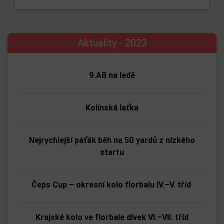
Aktuality - 2023
9.AB na ledě
Kolínská laťka
Nejrychlejší páťák běh na 50 yardů z nízkého
startu
Čeps Cup – okresní kolo florbalu IV.–V. tříd
Krajské kolo ve florbale dívek VI.–VII. tříd