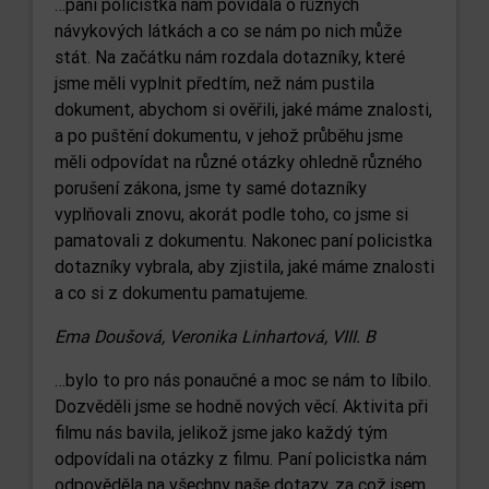
…paní policistka nám povídala o různých
návykových látkách a co se nám po nich může
stát. Na začátku nám rozdala dotazníky, které
jsme měli vyplnit předtím, než nám pustila
dokument, abychom si ověřili, jaké máme znalosti,
a po puštění dokumentu, v jehož průběhu jsme
měli odpovídat na různé otázky ohledně různého
porušení zákona, jsme ty samé dotazníky
vyplňovali znovu, akorát podle toho, co jsme si
pamatovali z dokumentu. Nakonec paní policistka
dotazníky vybrala, aby zjistila, jaké máme znalosti
a co si z dokumentu pamatujeme.
Ema Doušová, Veronika Linhartová, VIII. B
…bylo to pro nás ponaučné a moc se nám to líbilo.
Dozvěděli jsme se hodně nových věcí. Aktivita při
filmu nás bavila, jelikož jsme jako každý tým
odpovídali na otázky z filmu. Paní policistka nám
odpověděla na všechny naše dotazy, za což jsem