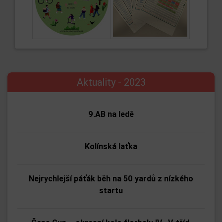
Aktuality - 2023
9.AB na ledě
Kolínská laťka
Nejrychlejší páťák běh na 50 yardů z nízkého
startu