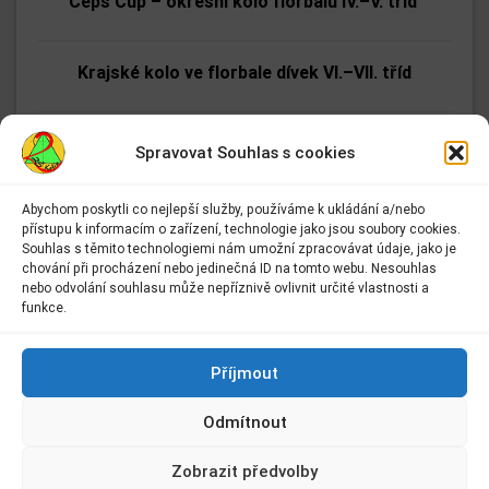
Čeps Cup – okresní kolo florbalu IV.–V. tříd
Krajské kolo ve florbale dívek VI.–VII. tříd
Srdíčka pro charitativní akci „Pomáháme srdcem“
Spravovat Souhlas s cookies
Abychom poskytli co nejlepší služby, používáme k ukládání a/nebo
Světla a svítidla se školní družinou II. A
přístupu k informacím o zařízení, technologie jako jsou soubory cookies.
Adresa:
Souhlas s těmito technologiemi nám umožní zpracovávat údaje, jako je
Základní škola Kolín II.
chování při procházení nebo jedinečná ID na tomto webu. Nesouhlas
Celodružinová akce
Kmochova 943
nebo odvolání souhlasu může nepříznivě ovlivnit určité vlastnosti a
Kolín II
funkce.
280 02 Kolín 2
Výlet školní družiny za Příběhem vánočního
Kontakt:
Příjmout
stromečku
E-mail:
info@2zskolin.cz
Odmítnout
Telefon:
321 722 433
–
kancelář
VI. A, VI. B a VI. C – Etické dílny
Zobrazit předvolby
IČ:
48663638