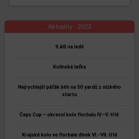
Aktuality - 2023
9.AB na ledě
Kolínská laťka
Nejrychlejší páťák běh na 50 yardů z nízkého
startu
Čeps Cup – okresní kolo florbalu IV.–V. tříd
Krajské kolo ve florbale dívek VI.–VII. tříd