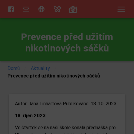
Prevence před užitím
nikotinových sáčků
/
/
Domů
Aktuality
Prevence před užitím nikotinových sáčků
Autor:
Jana Linhartová
Publikováno: 18. 10. 2023
18. říjen 2023
Ve čtvrtek se na naší škole konala přednáška pro