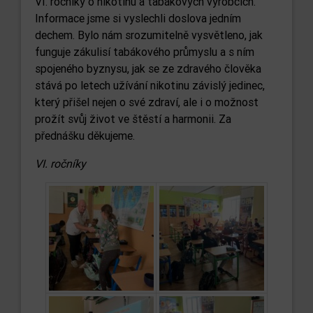
VI. ročníky o nikotinu a tabákových výrobcích.
Informace jsme si vyslechli doslova jedním
dechem. Bylo nám srozumitelně vysvětleno, jak
funguje zákulisí tabákového průmyslu a s ním
spojeného byznysu, jak se ze zdravého člověka
stává po letech užívání nikotinu závislý jedinec,
který přišel nejen o své zdraví, ale i o možnost
prožít svůj život ve štěstí a harmonii. Za
přednášku děkujeme.
VI. ročníky